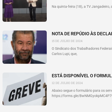
Na quinta-feira (18), a TV Jangadeiro, 
NOTA DE REPÚDIO ÀS DECLA
15 DE JULHO DE 2024
O Sindicato dos Trabalhadores Federais
Carlos Lupi, que,
ESTÁ DISPONÍVEL O FORMU
12 DE JULHO DE 2024
Abaixo segue o formulário para os serv
https://forms.gle/BwNMGyokpMC4P7